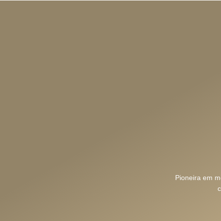
Pioneira em mo
c